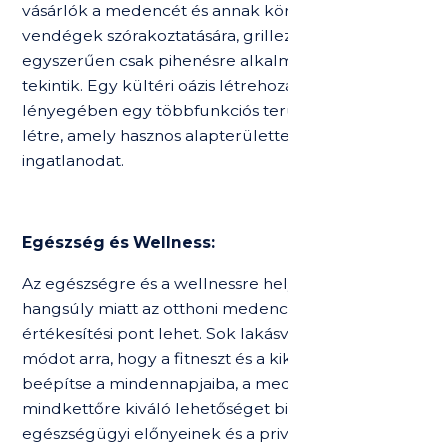
vásárlók a medencét és annak környezetét a
vendégek szórakoztatására, grillezésre vagy
egyszerűen csak pihenésre alkalmas helynek
tekintik. Egy kültéri oázis létrehozásával
lényegében egy többfunkciós területet hozhatsz
létre, amely hasznos alapterülettel bővíti
ingatlanodat.
Egészség és Wellness:
Az egészségre és a wellnessre helyezett növekvő
hangsúly miatt az otthoni medence komoly
értékesítési pont lehet. Sok lakásvásárló keresi a
módot arra, hogy a fitneszt és a kikapcsolódást
beépítse a mindennapjaiba, a medence pedig
mindkettőre kiváló lehetőséget biztosít. Az úszás
egészségügyi előnyeinek és a privát fitneszterem