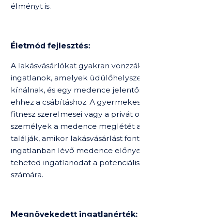
élményt is.
Életmód fejlesztés:
A lakásvásárlókat gyakran vonzzák azok az
ingatlanok, amelyek üdülőhelyszerű élményt
kínálnak, és egy medence jelentősen hozzájárul
ehhez a csábításhoz. A gyermekes családok, a
fitnesz szerelmesei vagy a privát oázist kereső
személyek a medence meglétét alap tényezőnek
találják, amikor lakásvásárlást fontolgatnak. Az
ingatlanban lévő medence előnyeivel vonzóbbá
teheted ingatlanodat a potenciális vásárlók
számára.
Megnövekedett ingatlanérték: