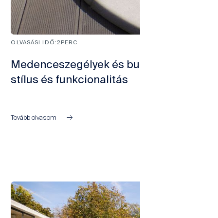
OLVASÁSI IDŐ:
2
PERC
Medenceszegélyek és burkolatok -
stílus és funkcionalitás
Tovább olvasom