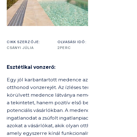
CIKK SZERZŐJE:
OLVASÁSI IDŐ:
CSÁNYI JÚLIA
2
PERC
Esztétikai vonzerő:
Egy jól karbantartott medence azonnal növelheti
otthonod vonzerejét. Az ízléses tereprendezéssel
körülvett medence látványa nemcsak megragadja
a tekintetet, hanem pozitív első benyomást is kelt a
potenciális vásárlókban. A medence kiemelheti
ingatlanodat a zsúfolt ingatlanpiacon, és vonzza
azokat a vásárlókat, akik olyan otthont keresnek,
amely egyszerre kínál funkcionalitást és esztétikai