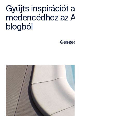
Gyűjts inspirációt a saját
medencédhez az Ampron-
blogból
Összes bejegyzés