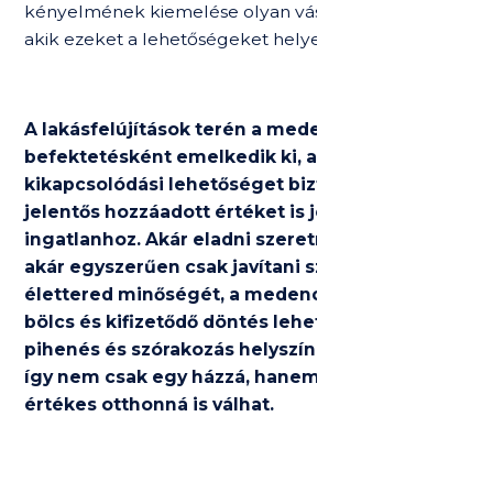
kényelmének kiemelése olyan vásárlókat vonzhat,
akik ezeket a lehetőségeket helyezik előtérbe.
A lakásfelújítások terén a medence olyan
befektetésként emelkedik ki, amely nem csak
kikapcsolódási lehetőséget biztosít, hanem
jelentős hozzáadott értéket is jelent az
ingatlanhoz. Akár eladni szeretnéd otthonodat,
akár egyszerűen csak javítani szeretnéd az
élettered minőségét, a medencés bővítés
bölcs és kifizetődő döntés lehet. Ingatlanodat a
pihenés és szórakozás helyszínévé varázsolja,
így nem csak egy házzá, hanem esztétikus és
értékes otthonná is válhat.