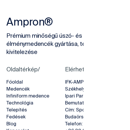
Ampron®
Prémium minőségű úszó- és
élménymedencék gyártása, teljeskörű
kivitelezése
Oldaltérkép/
Elérhetőségeink/
Főoldal
IFK-AMPRON KFT.
Medencék
Székhely: 2890 Tata, Déli
Infiniform medence
Ipari Park 460/217.
Technológia
Bemutatóterem:
Telepítés
Cím: Sport utca 6.,
Fedések
Budaörs 2040
Blog
Telefon: