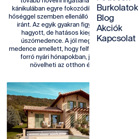
tovább növelni ingatlana értékét. A
Burkolatok
kánikulában egyre fokozódik a kereslet a
Blog
hőséggel szemben ellenálló lakóingatlanok
iránt. Az egyik gyakran figyelmen kívül
Akciók
hagyott, de hatásos kiegészítő az
Kapcsolat
úszómedence. A jól megtervezett
medence amellett, hogy felfrissülést hoz a
forró nyári hónapokban, jelentősen
növelheti az otthon értékét.