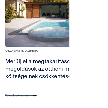
OLVASÁSI IDŐ:
2
PERC
Merülj el a megtakarításokban! Okos
megoldások az otthoni medence
költségeinek csökkentésére
Tovább olvasom