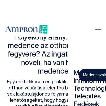
Folyékony arany: Miért a
medence az otthonod titkos
fegyvere? Az ingatlan árát is
növeli, ha van hozzá
medence
Medencék
Medencevál
Infiniform
Egy esztétikusan és praktikusan kialakított
Technológ
otthon vásárlása jelentős befektetés, és
sok lakástulajdonos folyamatosan keresi a
Telepítés
lehetőségeket, hogy hogyan tudná még
Fedések