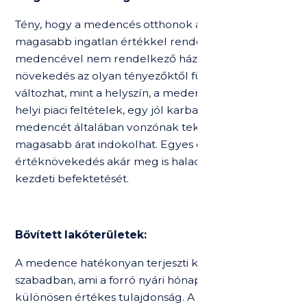
Tény, hogy a medencés otthonok általában
magasabb ingatlan értékkel rendelkeznek, mint a
medencével nem rendelkező házak. Míg a pontos
növekedés az olyan tényezőktől függően
változhat, mint a helyszín, a medence típusa és a
helyi piaci feltételek, egy jól karbantartott
medencét általában vonzónak tekintenek, amely
magasabb árat indokolhat. Egyes esetekben az
értéknövekedés akár meg is haladhatja a medence
kezdeti befektetését.
Bővített lakóterületek:
A medence hatékonyan terjeszti ki az életteret a
szabadban, ami a forró nyári hónapokban
különösen értékes tulajdonság. A potenciális