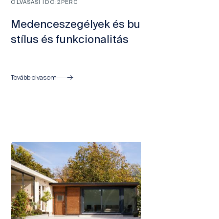
OLVASÁSI IDŐ:
2
PERC
Medenceszegélyek és burkolatok -
stílus és funkcionalitás
Tovább olvasom