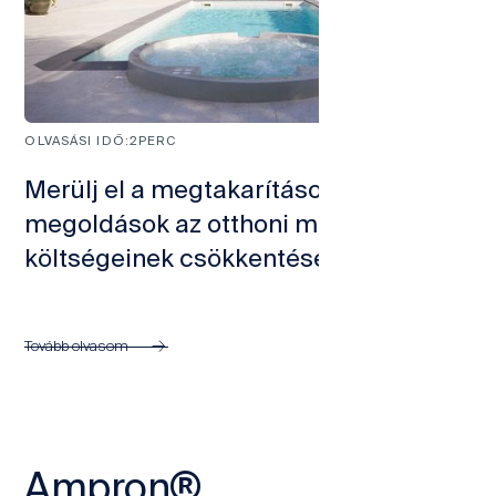
OLVASÁSI IDŐ:
2
PERC
Merülj el a megtakarításokban! Okos
megoldások az otthoni medence
költségeinek csökkentésére
Tovább olvasom
Ampron®