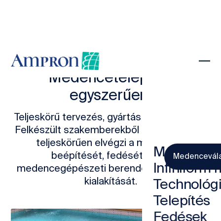
Medencetelepítés
egyszerűen!
Teljeskörű tervezés, gyártás és kivitelezés.
Felkészült szakemberekből álló csapatunk
teljeskörűen elvégzi a medencék
Medencék
beépítését, fedését és az
Medencevál
Infiniform
medencegépészeti berendezések precíz
kialakítását.
Technológ
Telepítés
Fedések