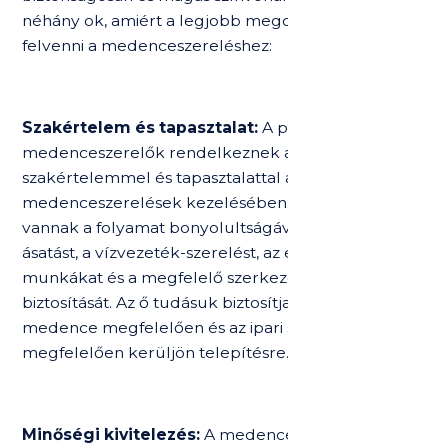
néhány ok, amiért a legjobb megoldás szakembert
felvenni a medenceszereléshez:
Szakértelem és tapasztalat:
A professzionális
medenceszerelők rendelkeznek a szükséges
szakértelemmel és tapasztalattal a
medenceszerelések kezelésében. Tisztában
vannak a folyamat bonyolultságával, beleértve az
ásatást, a vízvezeték-szerelést, az elektromos
munkákat és a megfelelő szerkezeti integritás
biztosítását. Az ő tudásuk biztosítja, hogy a
medence megfelelően és az ipari szabványoknak
megfelelően kerüljön telepítésre.
Minőségi kivitelezés:
A medence felszerelése