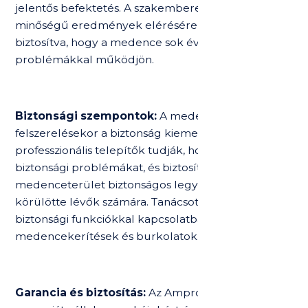
jelentős befektetés. A szakemberek kiváló
minőségű eredmények elérésére törekszenek,
biztosítva, hogy a medence sok éven át, minimális
problémákkal működjön.
Biztonsági szempontok:
A medence
felszerelésekor a biztonság kiemelten fontos. A
professzionális telepítők tudják, hogyan kezeljék a
biztonsági problémákat, és biztosítják, hogy a
medenceterület biztonságos legyen az úszók és a
körülötte lévők számára. Tanácsot adnak olyan
biztonsági funkciókkal kapcsolatban is, mint a
medencekerítések és burkolatok.
Garancia és biztosítás:
Az Ampron csapata 20 év