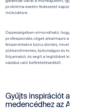
garanciát vállal a munkájukért, így bármilyen
probléma esetén fedezetet kapsz a gondtalan
működésre.
Összességében elmondható, hogy egy
professzionális céget alkalmazni a medence
felszerelésére bölcs döntés, mivel ez biztosítja a
zökkenőmentes, biztonságos és hatékony telepítési
folyamatot, és segít a legtöbbet kihozni a háztáji
oázisba való befektetésedből.
Gyűjts inspirációt a saját
medencédhez az Ampron-