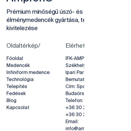
Prémium minőségű úszó- és
élménymedencék gyártása, teljeskörű
kivitelezése
Oldaltérkép/
Elérhetőségeink/
Főoldal
IFK-AMPRON KFT.
Medencék
Székhely: 2890 Tata, Déli
Infiniform medence
Ipari Park 460/217.
Technológia
Bemutatóterem:
Telepítés
Cím: Sport utca 6.,
Fedések
Budaörs 2040
Blog
Telefon:
Kapcsolat
+36 30 237 0873
+36 30 237 0874
Email:
info@ampron.hu