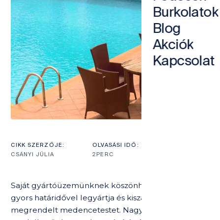
Burkolatok
Blog
Akciók
Kapcsolat
CIKK SZERZŐJE:
OLVASÁSI IDŐ:
CSÁNYI JÚLIA
2
PERC
Saját gyártóüzemünknek köszönhetően cégünk
gyors határidővel legyártja és kiszállítja a
megrendelt medencetestet. Nagy tapasztalattal