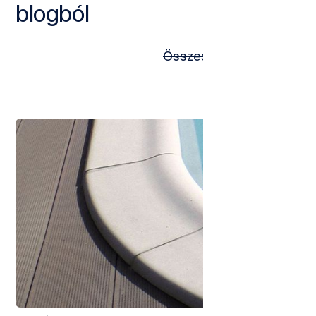
blogból
Összes bejegyzés