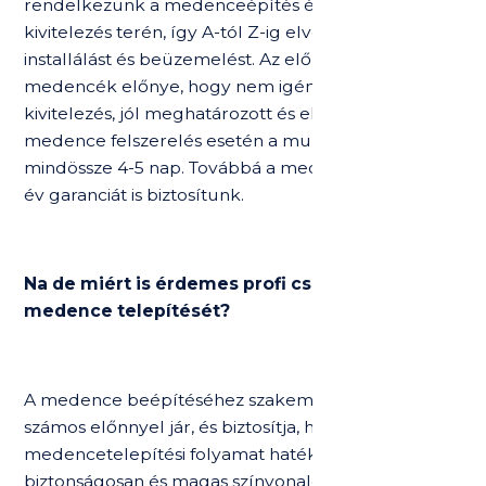
rendelkezünk a medenceépítés és a komplett
kivitelezés terén, így A-tól Z-ig elvégezzük a teljes
installálást és beüzemelést. Az előre gyártott
medencék előnye, hogy nem igényel hónapokat a
kivitelezés, jól meghatározott és előkészített
medence felszerelés esetén a munkafolyamat
mindössze 4-5 nap. Továbbá a medence testre 20
év garanciát is biztosítunk.
Na de miért is érdemes profi csapatra bízni a
medence telepítését?
A medence beépítéséhez szakember kiválasztása
számos előnnyel jár, és biztosítja, hogy a
medencetelepítési folyamat hatékonyan,
biztonságosan és magas színvonalon történjen. Íme