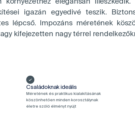
rnyezethez elegánsan illeszkedik. T
ítései igazán egyedivé teszik. Bizton
es lépcső. Impozáns méretének köszö
agy kifejezetten nagy térrel rendelkezők
Családoknak ideális
Méretének és praktikus kialakításának
köszönhetően minden korosztálynak
életre szóló élményt nyújt