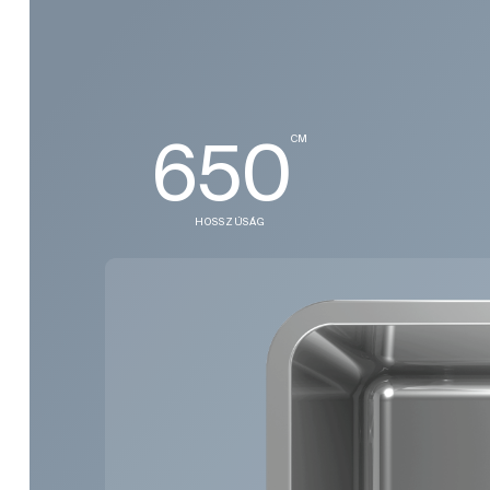
650
CM
HOSSZÚSÁG