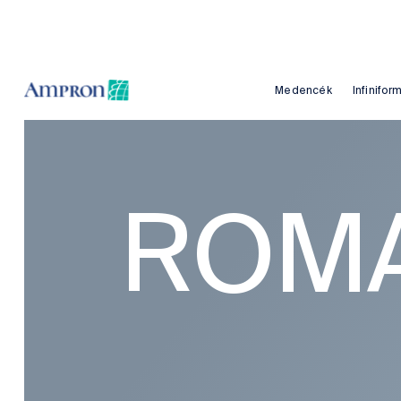
Medencék
Infinifo
ROMA