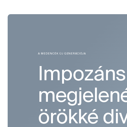
A MEDENCÉK ÚJ GENERÁCIÓJA
Impozáns
megjelen
örökké di