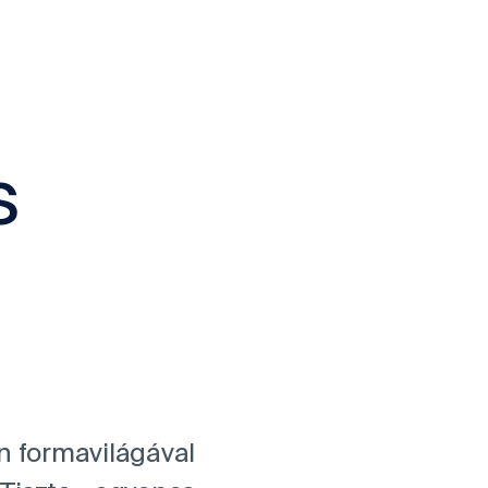
s
án formavilágával