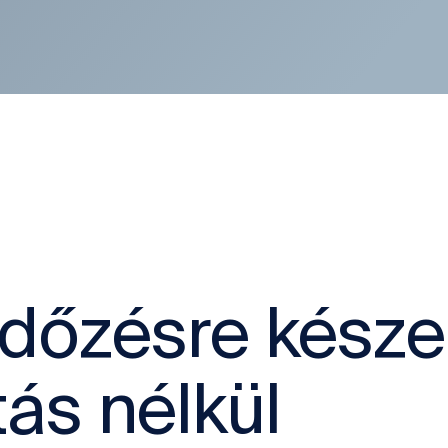
rdőzésre késze
ás nélkül