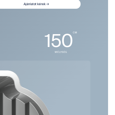
Ajánlatot kérek
150
CM
MÉLYSÉG