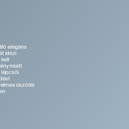
llő elegáns
át idézi
kell
ény miatt
 lépcsői
dést
yelmes úszótér
en