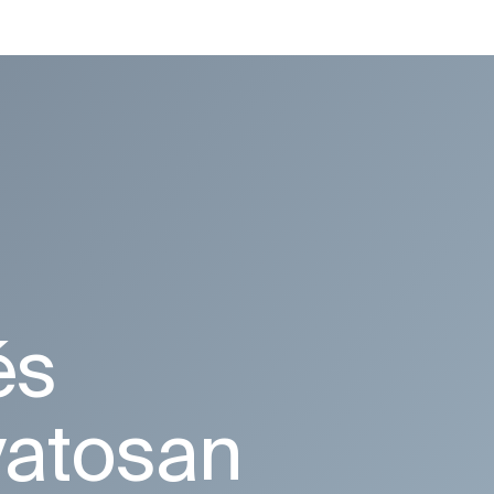
és
vatosan