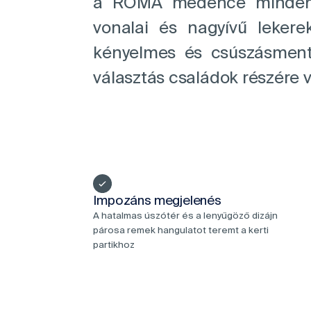
a ROMA medence minden kö
vonalai és nagyívű lekerek
kényelmes és csúszásment
választás családok részére v
Impozáns megjelenés
A hatalmas úszótér és a lenyűgöző dizájn
párosa remek hangulatot teremt a kerti
partikhoz