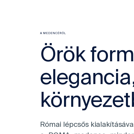
A MEDENCÉRŐL
Örök form
elegancia
környezetb
Római lépcsős kialakításával