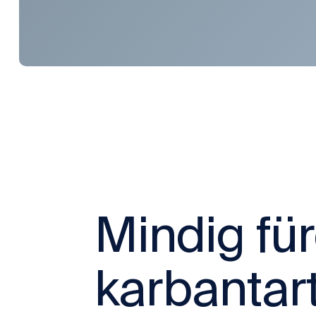
Mindig fü
karbantart