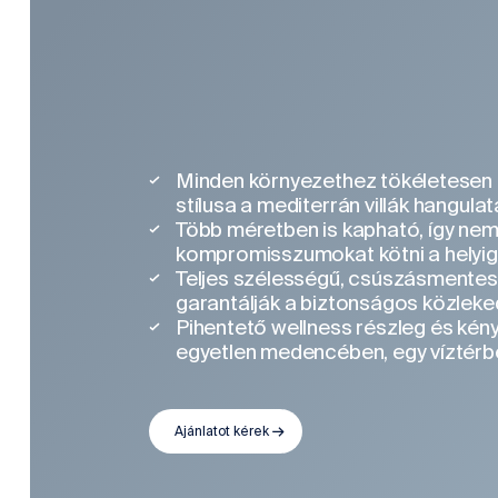
Minden környezethez tökéletesen i
stílusa a mediterrán villák hangulat
Több méretben is kapható, így nem 
kompromisszumokat kötni a helyig
Teljes szélességű, csúszásmentes
garantálják a biztonságos közleke
Pihentető wellness részleg és kén
egyetlen medencében, egy víztérb
Ajánlatot kérek