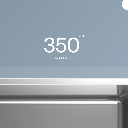
350
CM
SZÉLESSÉG