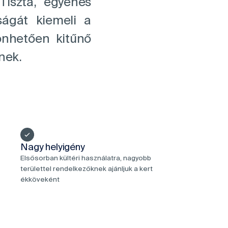
iszta, egyenes
ságát kiemeli a
nhetően kitűnő
nek.
Nagy helyigény
Elsősorban kültéri használatra, nagyobb
területtel rendelkezőknek ajánljuk a kert
ékköveként