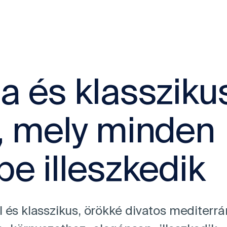
a és klassziku
, mely minden
e illeszkedik
 és klasszikus, örökké divatos mediterr